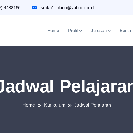
5) 4488166
smkn1_blado@yahoo.co.id
Home
Profil
Jurusan
Berita
Jadwal Pelajara
Home
Kurikulum
Jadwal Pelajaran