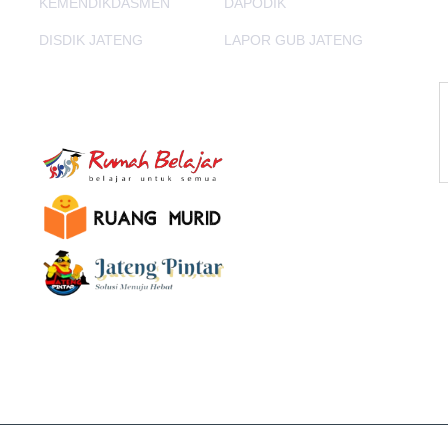
KEMENDIKDASMEN
DAPODIK
DISDIK JATENG
LAPOR GUB JATENG
E-Learning