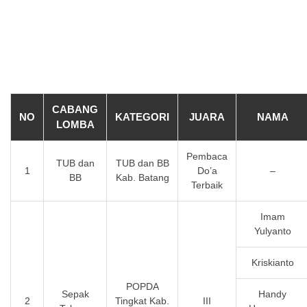
CABANG
NO
KATEGORI
JUARA
NAMA
LOMBA
Pembaca
TUB dan
TUB dan BB
1
Do’a
–
BB
Kab. Batang
Terbaik
Imam
Yulyanto
Kriskianto
POPDA
Sepak
Handy
2
Tingkat Kab.
III