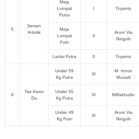
Meja
Lompat
I
Triyanto
Putra
Senam
5
Meja
Artistik
Arum Via
Lompat
II
Ningsih
Putri
Lantai Putra
II
Triyanto
Under 59
M. Imron
III
Kg Putra
Muzadi
Tae Kwon
Under 55
6
III
Miftakhudin
Do
Kg Putra
Under 49
Arum Via
III
Kg Putri
Ningsih