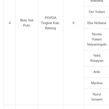
Mariana
Ovi Yuliani
POPDA
Bola Voli
4
Tingkat Kab.
II
Eka Nofiana
Putri
Batang
Novita
Yuliani
Setyaningsih
Yekti
Risqiyah
Anik
Merlina
Nurul
Isnaeni