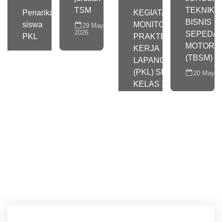
TSM
TEKNIK 
Penarikan
KEGIATAN
BISNIS
siswa
MONITORING
29 May
2026
SEPEDA
PKL
PRAKTEK
MOTOR
KERJA
(TBSM)
LAPANGAN
(PKL) SISWA
20 May 2
KELAS XII