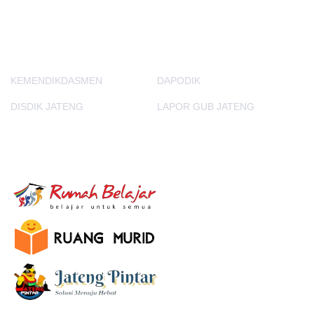
PORTAL LAINNYA
KEMENDIKDASMEN
DAPODIK
DISDIK JATENG
LAPOR GUB JATENG
E-Learning