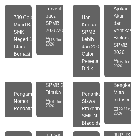
Terverifikasi
Ajukan
pada
Akun
739 Calon
Hari
SPMB
dan
Murid Baru
Kedua
2026/2027
Verifikasi
SMK
SPMB
Berkas
Negeri 1
Lebih
13 Jun
2026
SPMB
Blado
dari 200
2026
Berhasil
Calon
Peserta
05 Jun
2026
Didik
SPMB 2026
Bengkel
Dibuka
Mitra
Pengambilan
Penarikan
Industri
Nomor
Siswa
01 Jun
2026
Pendaftaran
Prakerin
29 May
2026
SMK N 1
Blado dari
jurusan
JURUSA