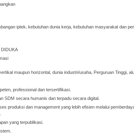
nangkan
ngan iptek, kebutuhan dunia kerja, kebutuhan masyarakat dan per
il DIDUKA
rmasi
tikal maupun horizontal, dunia industri/usaha, Perguruan Tinggi, al
en, professional dan tersertifikasi.
n SDM secara humanis dan terpadu secara digital.
ses produksi dan management yang lebih efisien melalui pemberdaya
.
apan yang terpublikasi.
istem.