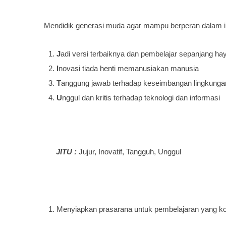
Mendidik generasi muda agar mampu berperan dalam i
J
adi versi terbaiknya dan pembelajar sepanjang ha
I
novasi tiada henti memanusiakan manusia
T
anggung jawab terhadap keseimbangan lingkunga
U
nggul dan kritis terhadap teknologi dan informasi
JITU :
Jujur, Inovatif, Tangguh, Unggul
Menyiapkan prasarana untuk pembelajaran yang kon