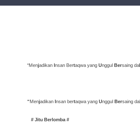
“Men
j
adikan
I
nsan Ber
t
aqwa yang
U
nggul
Ber
saing da
“
Men
j
adikan
I
nsan ber
t
aqwa yang
U
nggul
Ber
saing da
# Jitu Berlomba #