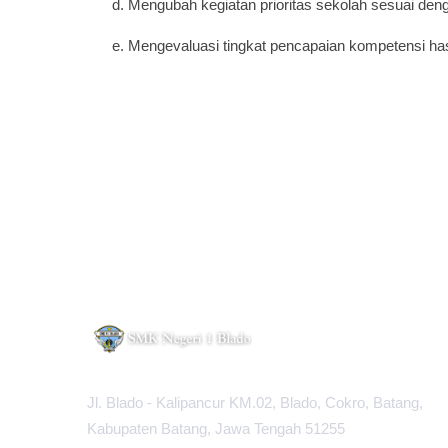
d. Mengubah kegiatan prioritas sekolah sesuai deng
e. Mengevaluasi tingkat pencapaian kompetensi has
Jl. Blado - Kalipancur KM.02, Blado, Cokro, Batang,
Kabupaten Batang, Jawa Tengah 51255