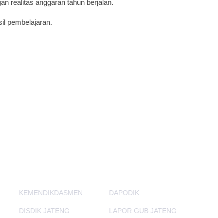
an realitas anggaran tahun berjalan.
il pembelajaran.
PORTAL LAINNYA
KEMENDIKDASMEN
DAPODIK
DISDIK JATENG
LAPOR GUB JATENG