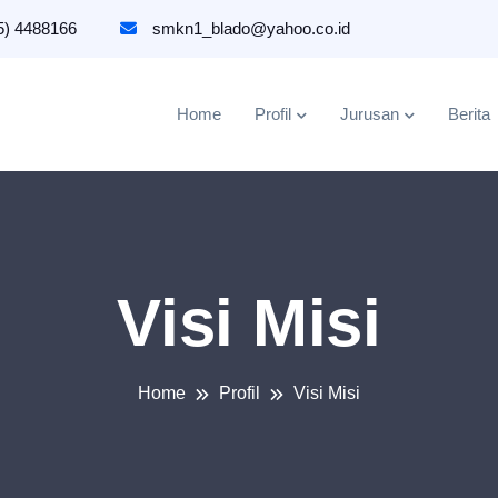
5) 4488166
smkn1_blado@yahoo.co.id
Home
Profil
Jurusan
Berita
Visi Misi
Home
Profil
Visi Misi