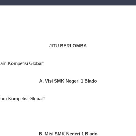
JITU BERLOMBA
l
am K
om
petisi Glo
ba
l”
A. Visi SMK Negeri 1 Blado
l
am K
om
petisi Glo
ba
l
”
B. Misi SMK Negeri 1 Blado