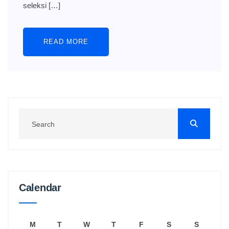
seleksi […]
READ MORE
Calendar
M
T
W
T
F
S
S