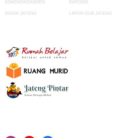
KEMENDIKDASMEN
DAPODIK
DISDIK JATENG
LAPOR GUB JATENG
E-Learning
SUBSCRIBE