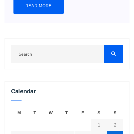
READ MORE
Calendar
M
T
W
T
F
S
S
1
2