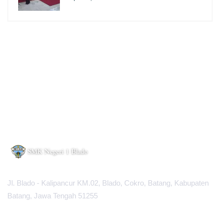
Jl. Blado - Kalipancur KM.02, Blado, Cokro, Batang, Kabupaten
Batang, Jawa Tengah 51255
MAPS