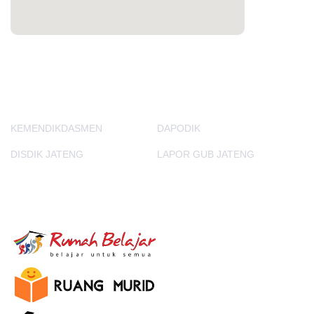
PORTAL LAINNYA
KEMENDIKDASMEN
DAPODIK
DISDIK JATENG
LAPOR GUB JATENG
E-Learning