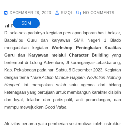
DECEMBER 28, 2023
RIZQI
NO COMMENTS
SDM
Post Views :
19
Di sela-sela padatnya kegiatan persiapan laporan hasil belajar,
Bapak/Ibu Guru dan karyawan SMK Negeri 1 Blado
mengadakan kegiatan
Workshop Peningkatan Kualitas
Guru dan Karyawan melalui Character Building
yang
bertempat di Lolong Adventure, Jl karanganyar-Lebakbarang,
Kab. Pekalongan pada hari Sabtu, 9 Desember 2023. Kegiatan
dengan tema
“Take Action Miracle Happen, No Action Nothing
Happen
” ini merupakan salah satu agenda dari bidang
ketenagaan yang bertujuan untuk membangun karakter disiplin
dan loyal, teladan dan partisipatif, anti perundungan, dan
mampu mewujudkan
Good Value
.
Aktivitas pertama yaitu pemberian sesi motivasi oleh instruktur