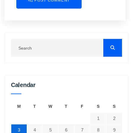
POST COMMENT
Calendar
M
T
W
T
F
S
S
1
2
3
4
5
6
7
8
9