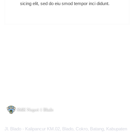
sicing elit, sed do eiu smod tempor inci didunt.
Jl. Blado - Kalipancur KM.02, Blado, Cokro, Batang, Kabupaten