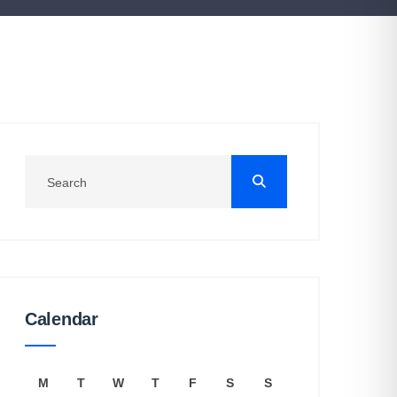
Calendar
M
T
W
T
F
S
S