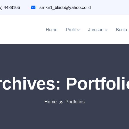
5) 4488166
smkn1_blado@yahoo.co.id
Home
Profil
Jurusan
Berita
rchives:
Portfol
Home
Portfolios