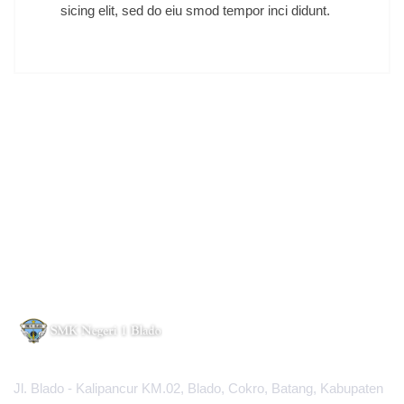
sicing elit, sed do eiu smod tempor inci didunt.
Jl. Blado - Kalipancur KM.02, Blado, Cokro, Batang, Kabupaten