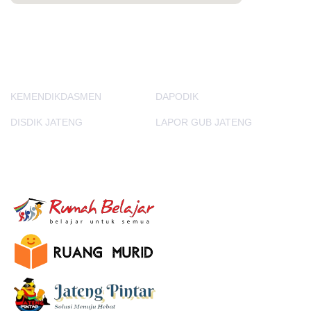
PORTAL LAINNYA
KEMENDIKDASMEN
DAPODIK
DISDIK JATENG
LAPOR GUB JATENG
E-Learning