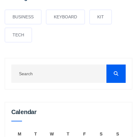
BUSINESS
KEYBOARD
KIT
TECH
Calendar
M
T
W
T
F
S
S