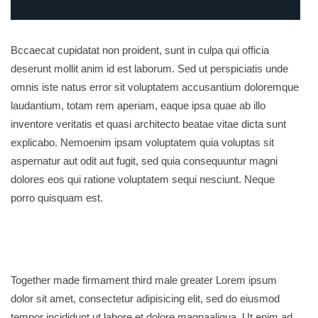
Bccaecat cupidatat non proident, sunt in culpa qui officia
deserunt mollit anim id est laborum. Sed ut perspiciatis unde
omnis iste natus error sit voluptatem accusantium doloremque
laudantium, totam rem aperiam, eaque ipsa quae ab illo
inventore veritatis et quasi architecto beatae vitae dicta sunt
explicabo. Nemoenim ipsam voluptatem quia voluptas sit
aspernatur aut odit aut fugit, sed quia consequuntur magni
dolores eos qui ratione voluptatem sequi nesciunt. Neque
porro quisquam est.
Together made firmament third male greater Lorem ipsum
dolor sit amet, consectetur adipisicing elit, sed do eiusmod
tempor incididunt ut labore et dolore magnaaliqua. Ut enim ad