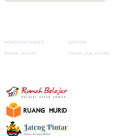
PORTAL LAINNYA
KEMENDIKDASMEN
DAPODIK
DISDIK JATENG
LAPOR GUB JATENG
E-Learning