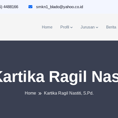
5) 4488166
smkn1_blado@yahoo.co.id
Home
Profil
Jurusan
Berita
artika Ragil Nast
Home
Kartika Ragil Nastiti, S.Pd.