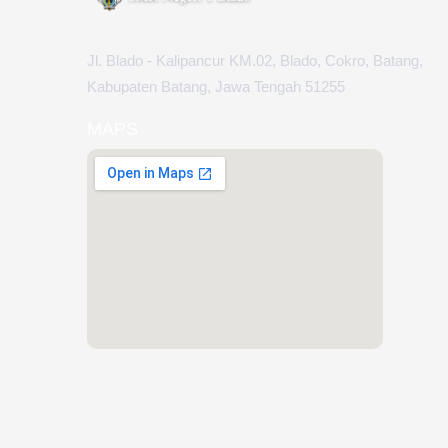
Jl. Blado - Kalipancur KM.02, Blado, Cokro, Batang,
Kabupaten Batang, Jawa Tengah 51255
MAPS