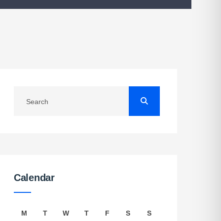
Calendar
M
T
W
T
F
S
S