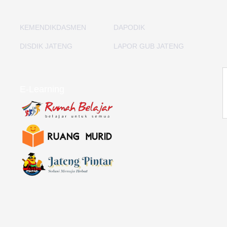
KEMENDIKDASMEN
DAPODIK
DISDIK JATENG
LAPOR GUB JATENG
E-Learning