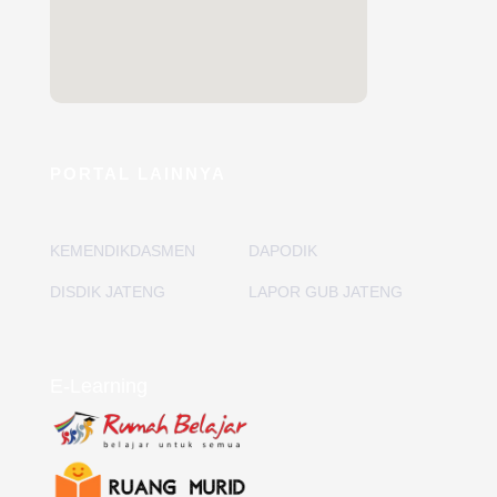
PORTAL LAINNYA
KEMENDIKDASMEN
DAPODIK
DISDIK JATENG
LAPOR GUB JATENG
E-Learning