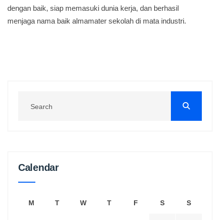
dengan baik, siap memasuki dunia kerja, dan berhasil
menjaga nama baik almamater sekolah di mata industri.
Calendar
M
T
W
T
F
S
S