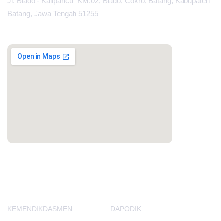
Jl. Blado - Kalipancur KM.02, Blado, Cokro, Batang, Kabupaten
Batang, Jawa Tengah 51255
MAPS
PORTAL LAINNYA
KEMENDIKDASMEN
DAPODIK