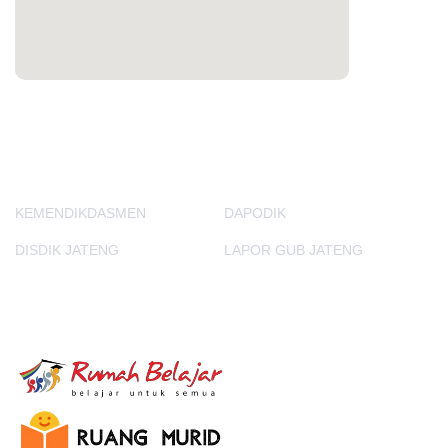
PORTAL LAINNYA
KEMENDIKDASMEN
DAPODIK
DISDIK JATENG
LAPOR GUB JATENG
E-Learning