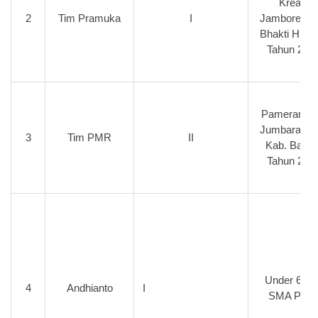
Kreatif
2
Tim Pramuka
I
Jambore Sa
Bhakti Husa
Tahun 201
Pameran Mi
Jumbara P
3
Tim PMR
II
Kab. Batan
Tahun 201
Under 63 K
4
Andhianto
I
SMA Putr