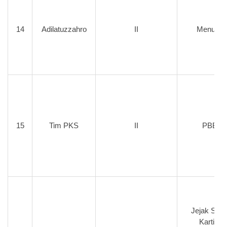
14
Adilatuzzahro
II
Menulis
15
Tim PKS
II
PBB
Jejak San
Kartini