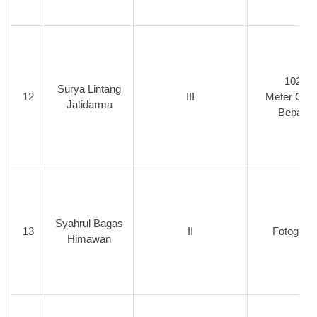
102
Surya Lintang
12
III
Meter Gay
Jatidarma
Bebas
Syahrul Bagas
13
II
Fotografi
Himawan