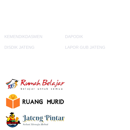
PORTAL LAINNYA
KEMENDIKDASMEN
DAPODIK
DISDIK JATENG
LAPOR GUB JATENG
E-Learning