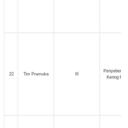
Penyeberan
22
Tim Pramuka
III
Kering Putr