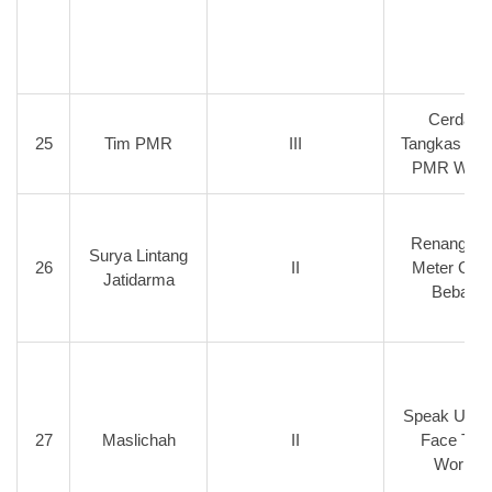
Cerdas
25
Tim PMR
III
Tangkas (LC
PMR WIR
Renang 10
Surya Lintang
26
II
Meter Gay
Jatidarma
Bebas
Speak Up a
27
Maslichah
II
Face The
World