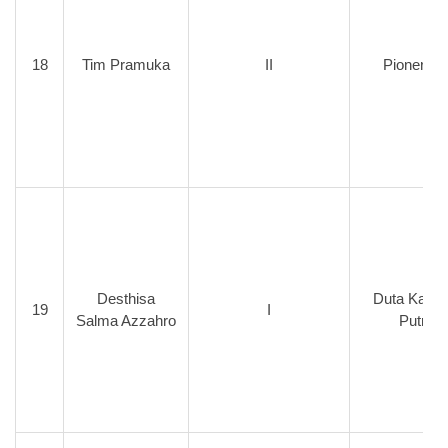
18
Tim Pramuka
II
Pionering
Desthisa
Duta Kartik
19
I
Salma Azzahro
Putri