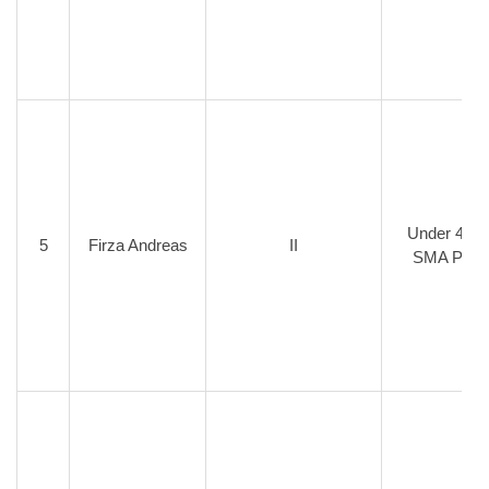
Under 45 K
5
Firza Andreas
II
SMA Putr