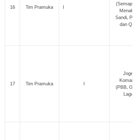
(Semaphor
16
Tim Pramuka
I
Menaksir,
Sandi, PUP
dan QIM)
Joged
Komando
17
Tim Pramuka
I
(PBB, Gera
Lagu)