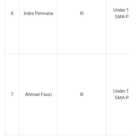
Under 50 K
6
Indra Permana
III
SMA Putr
Under 57 K
7
Ahmad Fauzi
III
SMA Putr