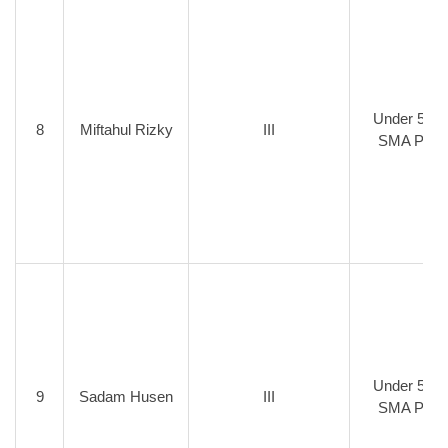
Under 57 K
8
Miftahul Rizky
III
SMA Putr
Under 53 K
9
Sadam Husen
III
SMA Putr