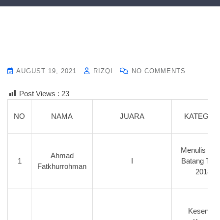
AUGUST 19, 2021
RIZQI
NO COMMENTS
Post Views :
23
NO
NAMA
JUARA
KATEGOR
Menulis PL
Ahmad
1
I
Batang Tah
Fatkhurrohman
2018
Kesenian