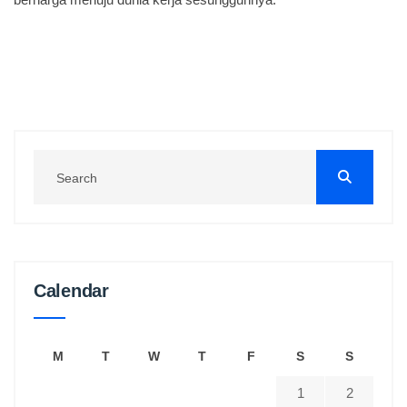
Calendar
M
T
W
T
F
S
S
1
2