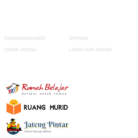
PORTAL LAINNYA
KEMENDIKDASMEN
DAPODIK
DISDIK JATENG
LAPOR GUB JATENG
E-Learning