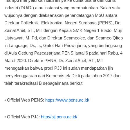
mampu menyalurkan lulusannya ke dunia usaha dan dunia
industri (DU/DI) atau instansi yang membutuhkan. Salah satu
wujudnya dengan dilaksanakan penandatangan MoU antara
Direktur Politeknik Elektronika Negeri Surabaya (PENS), Dr.
Zainal Arief, ST., MT dengan Kepala SMK Negeri 1 Blado, Muji
Listyawati, M. Pd, dan Direktur Seameolec, dan Seameo Qitep
in Language, Dr., Ir., Gatot Hari Priowirjanto, yang berlangsung
di Aula Gedung Pascasarjana PENS lantai 6 pada hari Rabu, 4
Maret 2020. Direktur PENS, Dr. Zainal Arief, ST., MT
menegaskan bahwa prodi PJJ ini sudah mendapatkan ijin
penyelenggaraan dari Kemenristek Dikti pada tahun 2017 dan
telah terakreditasi B sebagaimana berikut.
• Official Web PENS:
https://www.pens.ac.id/
• Official Web PJJ:
http://pjj.pens.ac.id/