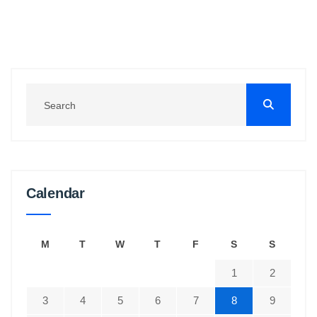
Calendar
M
T
W
T
F
S
S
1
2
3
4
5
6
7
8
9