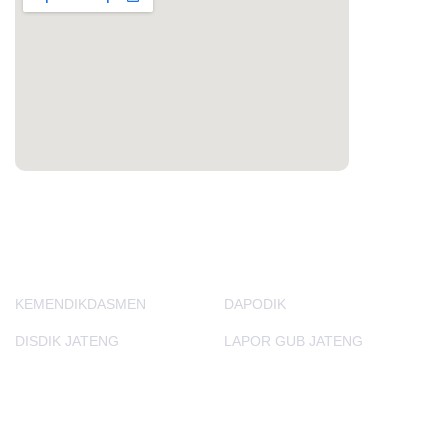
PORTAL LAINNYA
KEMENDIKDASMEN
DAPODIK
DISDIK JATENG
LAPOR GUB JATENG
E-Learning