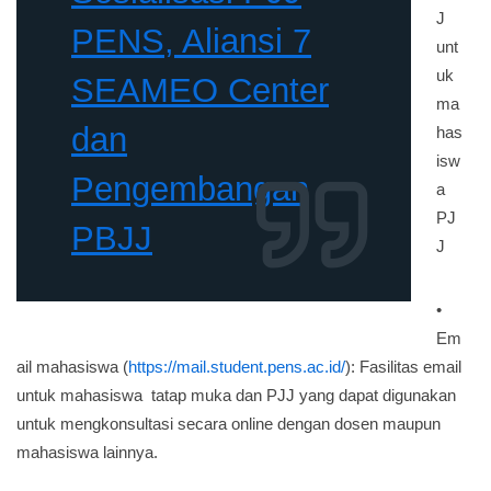
J
PENS, Aliansi 7
unt
uk
SEAMEO Center
ma
dan
has
isw
Pengembangan
a
PJ
PBJJ
J
•
Em
ail mahasiswa (
https://mail.student.pens.ac.id/
): Fasilitas email
untuk mahasiswa tatap muka dan PJJ yang dapat digunakan
untuk mengkonsultasi secara online dengan dosen maupun
mahasiswa lainnya.