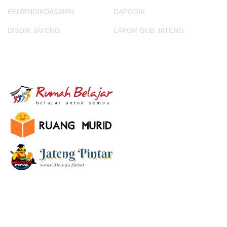
KEMENDIKDASMEN
DAPODIK
DISDIK JATENG
LAPOR GUB JATENG
E-Learning
SUBSCRIBE