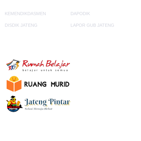
KEMENDIKDASMEN
DAPODIK
DISDIK JATENG
LAPOR GUB JATENG
E-Learning
SUBSCRIBE