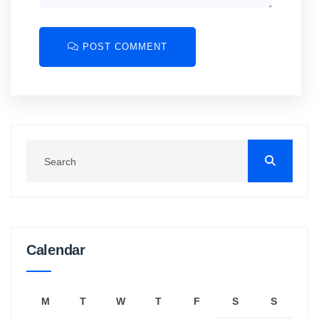
POST COMMENT
Calendar
M
T
W
T
F
S
S