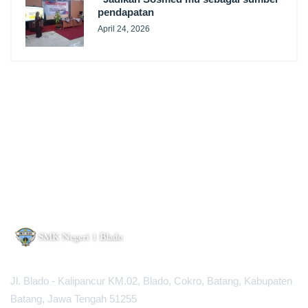
pendapatan
April 24, 2026
Jl. Blado - Kalipancur KM.02, Blado, Cokro, Batang, Kabupaten
Batang, Jawa Tengah 51255