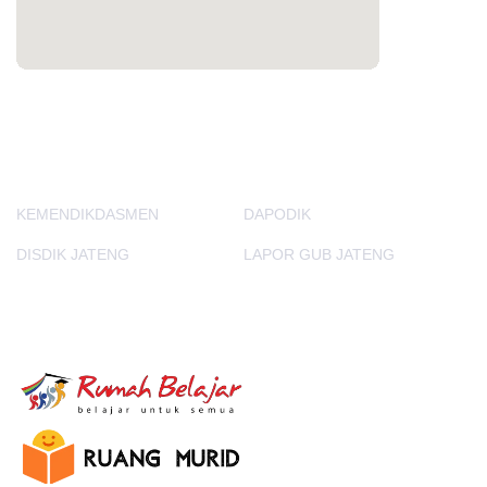
PORTAL LAINNYA
KEMENDIKDASMEN
DAPODIK
DISDIK JATENG
LAPOR GUB JATENG
E-Learning