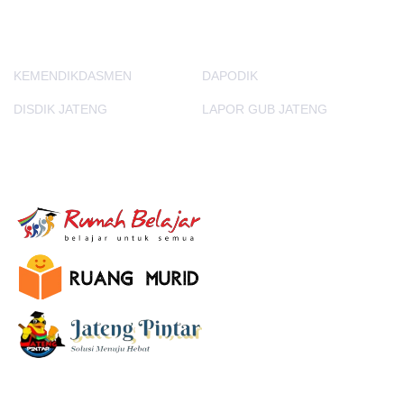
PORTAL LAINNYA
KEMENDIKDASMEN
DAPODIK
DISDIK JATENG
LAPOR GUB JATENG
E-Learning