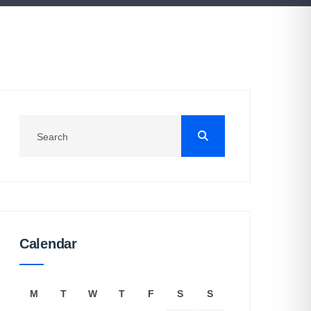
Calendar
M
T
W
T
F
S
S