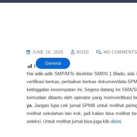
JUNE 16, 2025
RIZQI
NO COMMENT
General
Post Views :
20
Hai adik-adik SMP/MTs disekitar SMKN 1 Blado, ada in
verifikasi berkas, perbaikan berkas dokumen/data SPM
ketinggalan kesempatan ini. Segera datang ke SMA/SM
kemudian dibantu oleh operator yang memverifikasi b
ya
. Jangan lupa cek jurnal SPMB untuk melihat peringk
melihat sekolahan lain kok, jadi kalian bisa melihat b
seleksi. Untuk melihat jurnal bisa juga klik
disini
.