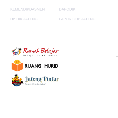
KEMENDIKDASMEN
DAPODIK
DISDIK JATENG
LAPOR GUB JATENG
E-Learning