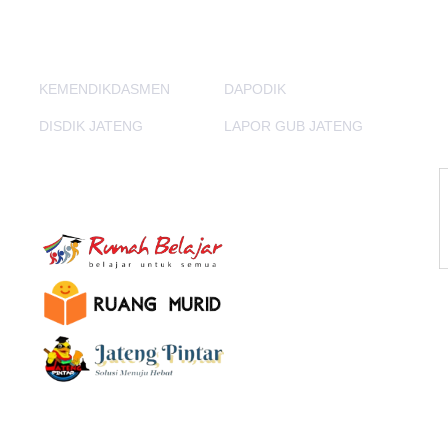
PORTAL LAINNYA
KEMENDIKDASMEN
DAPODIK
DISDIK JATENG
LAPOR GUB JATENG
E-Learning