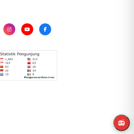
SUBSCRIBE
📻