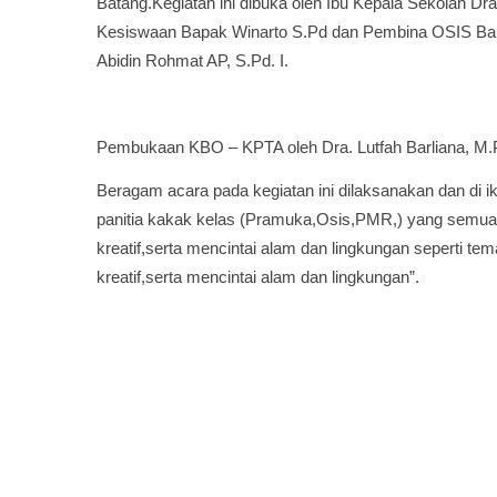
Batang.Kegiatan ini dibuka oleh Ibu Kepala Sekolah Dra
Kesiswaan Bapak Winarto S.Pd dan Pembina OSIS Bap
Abidin Rohmat AP, S.Pd. I.
Pembukaan KBO – KPTA oleh Dra. Lutfah Barliana, M.
Beragam acara pada kegiatan ini dilaksanakan dan di i
panitia kakak kelas (Pramuka,Osis,PMR,) yang semua
kreatif,serta mencintai alam dan lingkungan seperti t
kreatif,serta mencintai alam dan lingkungan”.