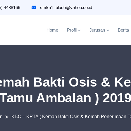
5) 4488166
smkn1_blado@yahoo.co.id
Home
Profil
Jurusan
Berita
emah Bakti Osis & K
Tamu Ambalan ) 201
an
KBO – KPTA ( Kemah Bakti Osis & Kemah Penerimaan T