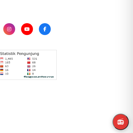
SUBSCRIBE
📻