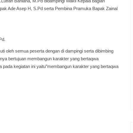
.Lutfah Barliana, M.Pd didampingi Wakil Kepala bagian
ak Ade Asep H, S.Pd serta Pembina Pramuka Bapak Zainal
Pd.
kuti oleh semua peserta dengan di dampingi serta dibimbing
nya bertujuan membangun karakter yang bertaqwa
ema pada kegiatan ini yaitu”membangun karakter yang bertaqwa