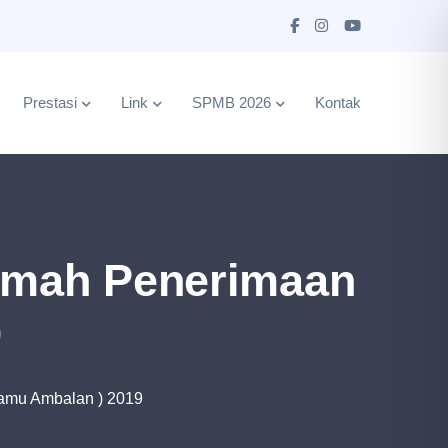
Prestasi
Link
SPMB 2026
Kontak
emah Penerimaan
9
amu Ambalan ) 2019