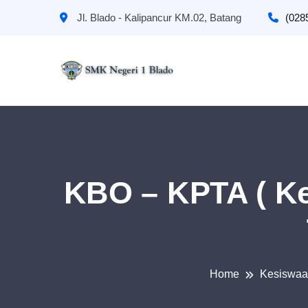
Jl. Blado - Kalipancur KM.02, Batang
(028
KBO – KPTA ( K
Home
Kesiswa