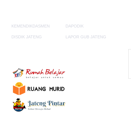
PORTAL LAINNYA
KEMENDIKDASMEN
DAPODIK
DISDIK JATENG
LAPOR GUB JATENG
E-Learning