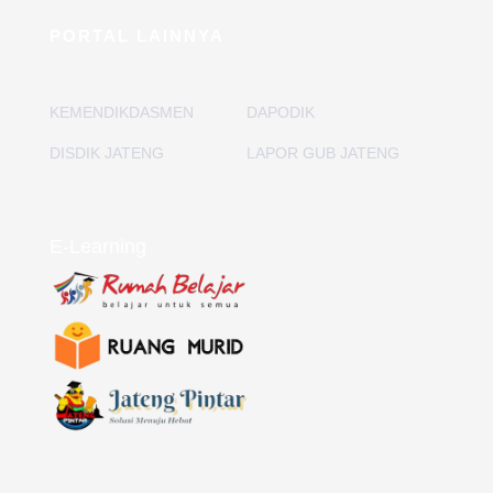
PORTAL LAINNYA
KEMENDIKDASMEN
DAPODIK
DISDIK JATENG
LAPOR GUB JATENG
E-Learning