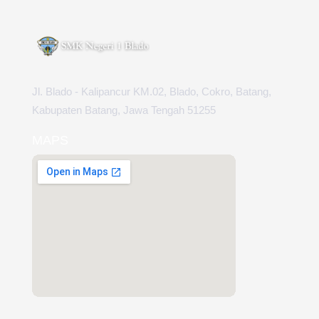
Jl. Blado - Kalipancur KM.02, Blado, Cokro, Batang,
Kabupaten Batang, Jawa Tengah 51255
MAPS