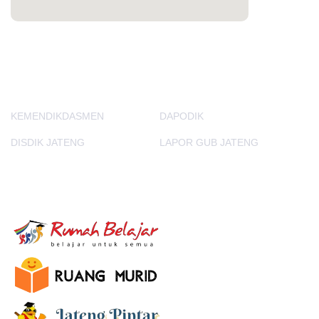
PORTAL LAINNYA
KEMENDIKDASMEN
DAPODIK
DISDIK JATENG
LAPOR GUB JATENG
E-Learning