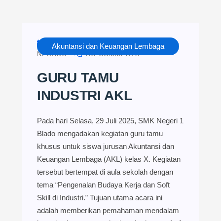
JULY 30, 2025
KURIKULUM
Akuntansi dan Keuangan Lembaga
NESADO
NO COMMENTS
GURU TAMU
INDUSTRI AKL
Pada hari Selasa, 29 Juli 2025, SMK Negeri 1
Blado mengadakan kegiatan guru tamu
khusus untuk siswa jurusan Akuntansi dan
Keuangan Lembaga (AKL) kelas X. Kegiatan
tersebut bertempat di aula sekolah dengan
tema “Pengenalan Budaya Kerja dan Soft
Skill di Industri.” Tujuan utama acara ini
adalah memberikan pemahaman mendalam