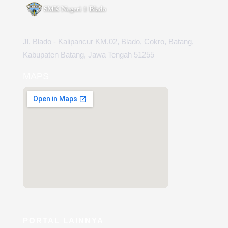
Jl. Blado - Kalipancur KM.02, Blado, Cokro, Batang,
Kabupaten Batang, Jawa Tengah 51255
MAPS
PORTAL LAINNYA