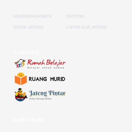
KEMENDIKDASMEN
DAPODIK
DISDIK JATENG
LAPOR GUB JATENG
E-Learning
SUBSCRIBE