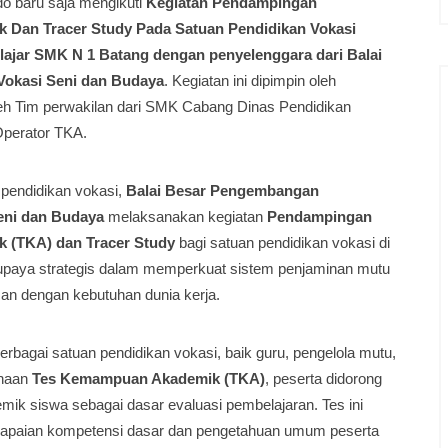
o baru saja mengikuti
Kegiatan Pendampingan
 Dan Tracer Study Pada Satuan Pendidikan Vokasi
lajar SMK N 1 Batang dengan penyelenggara dari Balai
okasi Seni dan Budaya
. Kegiatan ini dipimpin oleh
oleh Tim perwakilan dari SMK Cabang Dinas Pendidikan
Operator TKA.
pendidikan vokasi,
Balai Besar Pengembangan
eni dan Budaya
melaksanakan kegiatan
Pendampingan
 (TKA) dan Tracer Study
bagi satuan pendidikan vokasi di
u upaya strategis dalam memperkuat sistem penjaminan mutu
san dengan kebutuhan dunia kerja.
berbagai satuan pendidikan vokasi, baik guru, pengelola mutu,
anaan
Tes Kemampuan Akademik (TKA)
, peserta didorong
ik siswa sebagai dasar evaluasi pembelajaran. Tes ini
 capaian kompetensi dasar dan pengetahuan umum peserta