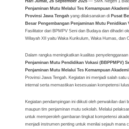
Hari Jumat, 26 September 2025
— SMK Negeri 1 Blad
Penjaminan Mutu Melalui Tes Kemampuan Akademik
Provinsi Jawa Tengah
yang dilaksanakan di
Pusat Be
Besar Pengembangan Penjaminan Mutu Penidikan V
Fasilitator dari BPMPV Seni dan Budaya dan dihadiri 
Wilayah XII yaitu Waka Kurikulum, Waka Humas, dan 
Dalam rangka meningkatkan kualitas penyelenggaraan 
Penjaminan Mutu Pendidikan Vokasi (BBPPMPV) S
Penjaminan Mutu Melalui Tes Kemampuan Akademik
Provinsi Jawa Tengah. Kegiatan ini menjadi salah sat
internal serta memastikan kesesuaian kompetensi lulu
Kegiatan pendampingan ini diikuti oleh perwakilan dari 
maupun tim penjaminan mutu sekolah. Melalui pelaks
untuk memperoleh gambaran tingkat kompetensi akadem
menjadi instrumen penting untuk menilai sejauh mana