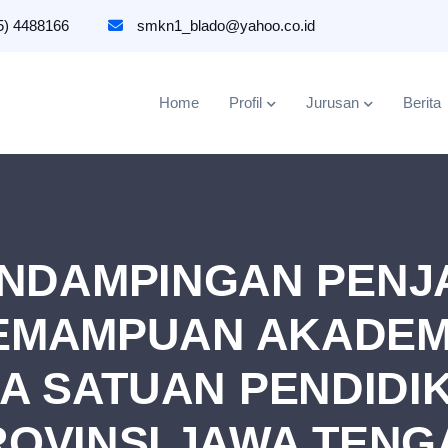
5) 4488166
smkn1_blado@yahoo.co.id
Home
Profil
Jurusan
Berita
ENDAMPINGAN PENJ
KEMAMPUAN AKADEM
A SATUAN PENDIDI
ROVINSI JAWA TENG