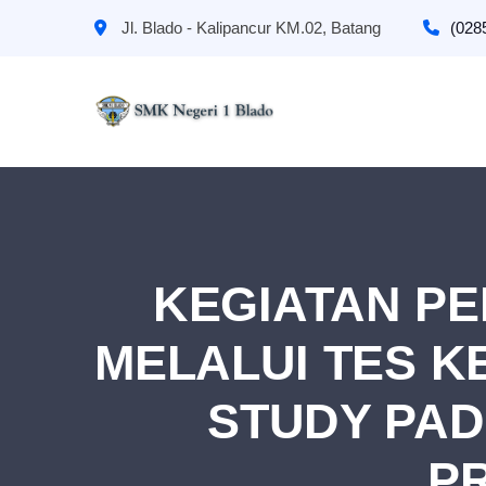
Jl. Blado - Kalipancur KM.02, Batang
(028
KEGIATAN P
MELALUI TES 
STUDY PAD
P