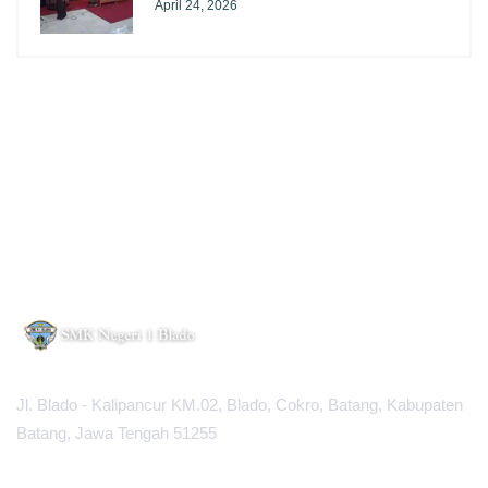
April 24, 2026
Jl. Blado - Kalipancur KM.02, Blado, Cokro, Batang, Kabupaten
Batang, Jawa Tengah 51255
MAPS