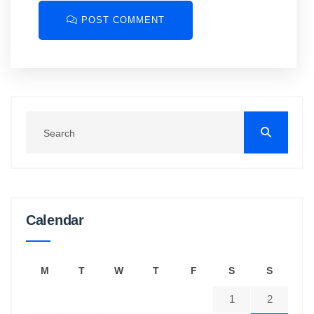
POST COMMENT
Calendar
M
T
W
T
F
S
S
1
2