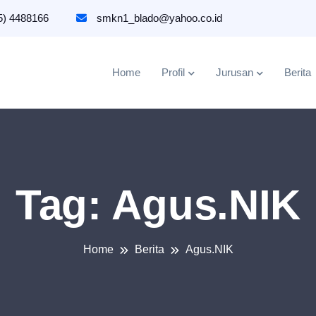
5) 4488166
smkn1_blado@yahoo.co.id
Home
Profil
Jurusan
Berita
Tag:
Agus.NIK
Home
Berita
Agus.NIK