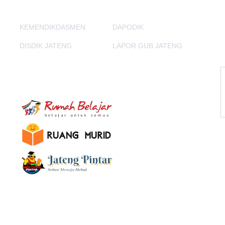
KEMENDIKDASMEN
DAPODIK
DISDIK JATENG
LAPOR GUB JATENG
E-Learning