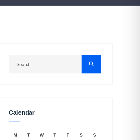
Calendar
M
T
W
T
F
S
S