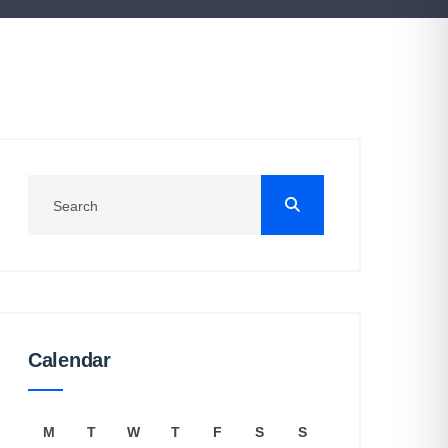
Calendar
M
T
W
T
F
S
S