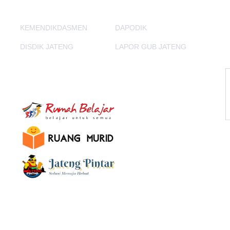
KEMENDIKDASMEN
DAPODIK
DISDIK JATENG
LAPOR GUB JATENG
E-Learning