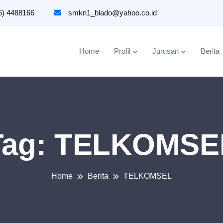
5) 4488166
smkn1_blado@yahoo.co.id
Home
Profil
Jurusan
Berita
Tag:
TELKOMSE
Home
Berita
TELKOMSEL