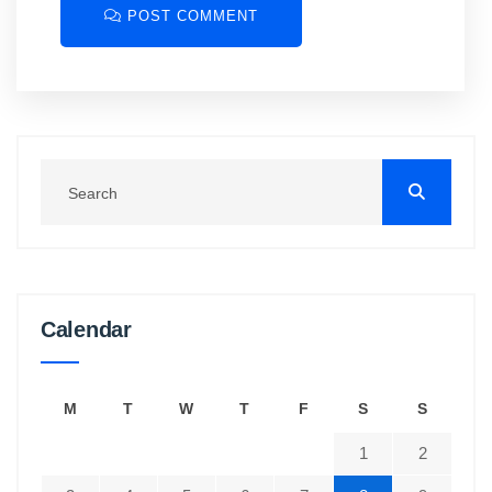
POST COMMENT
Calendar
M
T
W
T
F
S
S
1
2