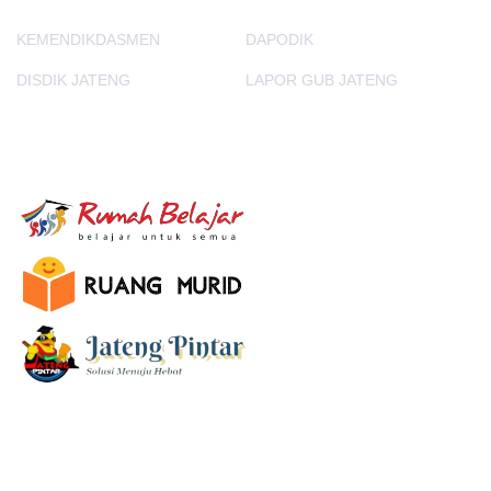
KEMENDIKDASMEN
DAPODIK
DISDIK JATENG
LAPOR GUB JATENG
E-Learning
SUBSCRIBE