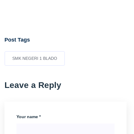
Post Tags
SMK NEGERI 1 BLADO
Leave a Reply
Your name *