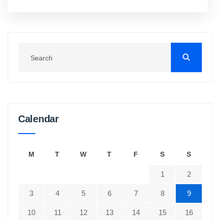
Calendar
M
T
W
T
F
S
S
1
2
3
4
5
6
7
8
9
10
11
12
13
14
15
16