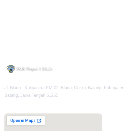
Jl. Blado - Kalipancur KM.02, Blado, Cokro, Batang, Kabupaten
Batang, Jawa Tengah 51255
MAPS