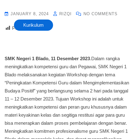
JANUARY 8, 2024
RIZQI
NO COMMENTS
Kurikulum
Post Views :
14
SMK Negeri 1 Blado, 11 Desember 2023
.Dalam rangka
meningkatkan kompetensi guru dan Pegawai, SMK Negeri 1
Blado melaksanakan kegiatan Workshop dengan tema
“Peningkatan Kompetensi Guru dalam Mengimplementasikan
Budaya Positif” yang berlangsung selama 2 hari pada tanggal
11 – 12 Desember 2023. Tujuan Workshop ini adalah untuk
meningkatkan kompetensi dan peran guru khususnya dalam
materi keyakinan kelas dan segitiga restitusi agar para guru
bisa menerapkan dalam proses pembelajaran dengan benar.
Meningkatkan komitmen profesionalisme guru SMK Negeri 1