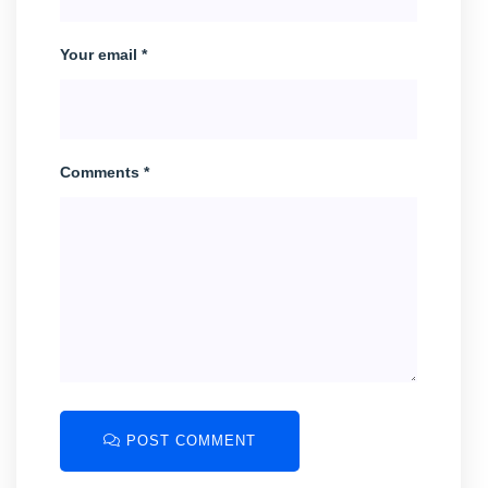
Your email *
Comments *
POST COMMENT