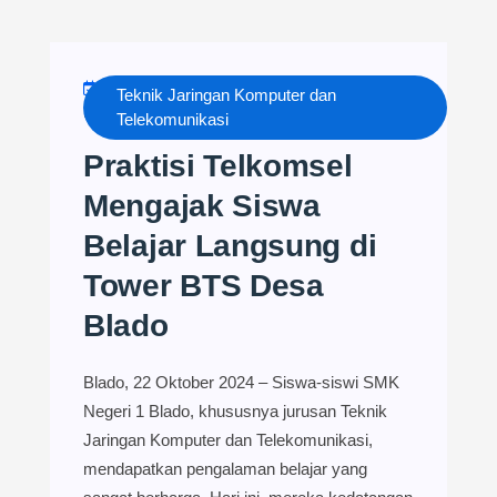
OCTOBER 23, 2024
TJKT
Teknik Jaringan Komputer dan
NESADO
NO COMMENTS
Telekomunikasi
Praktisi Telkomsel
Mengajak Siswa
Belajar Langsung di
Tower BTS Desa
Blado
Blado, 22 Oktober 2024 – Siswa-siswi SMK
Negeri 1 Blado, khususnya jurusan Teknik
Jaringan Komputer dan Telekomunikasi,
mendapatkan pengalaman belajar yang