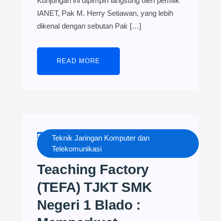
Kunjungan ini dipimpin langsung oleh pemilik
IANET, Pak M. Herry Setiawan, yang lebih
dikenal dengan sebutan Pak […]
READ MORE
MAY 3, 2024
TJKT NESADO
Teknik Jaringan Komputer dan
NO COMMENTS
Telekomunikasi
Teaching Factory
(TEFA) TJKT SMK
Negeri 1 Blado :