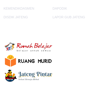
KEMENDIKDASMEN
DAPODIK
DISDIK JATENG
LAPOR GUB JATENG
E-Learning
SUBSCRIBE