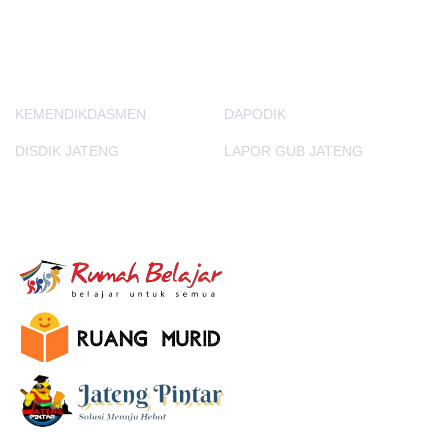
PORTAL LAINNYA
KEMENDIKDASMEN
DAPODIK
DISDIK JATENG
LAPOR GUB JATENG
E-Learning