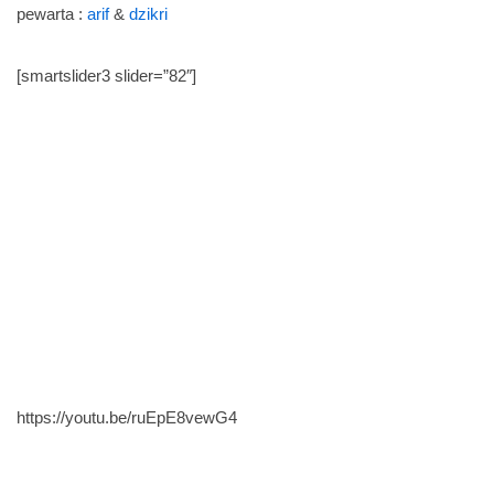
pewarta :
arif
&
dzikri
[smartslider3 slider=”82″]
https://youtu.be/ruEpE8vewG4