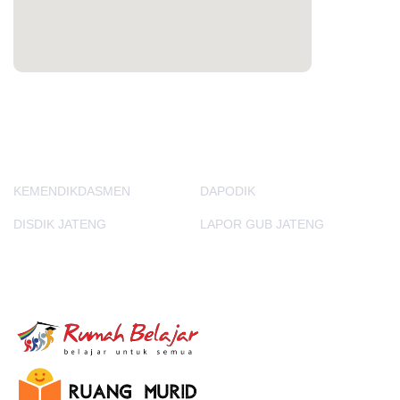
PORTAL LAINNYA
KEMENDIKDASMEN
DAPODIK
DISDIK JATENG
LAPOR GUB JATENG
E-Learning