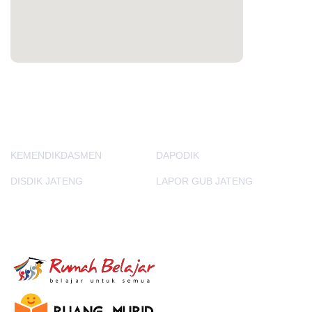
PORTAL LAINNYA
KEMENDIKDASMEN
DAPODIK
DISDIK JATENG
LAPOR GUB JATENG
E-Learning